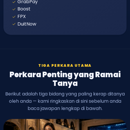
GrabPay
Boost
FPX
DuitNow
TIGA PERKARA UTAMA
Perkara Penting yang Ramai
Tanya
Berikut adalah tiga bidang yang paling kerap ditanya
oleh anda — kami ringkaskan di sini sebelum anda
baca jawapan lengkap di bawah.