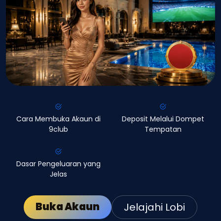
Cara Membuka Akaun di
Deposit Melalui Dompet
9club
Tempatan
Dasar Pengeluaran yang
Jelas
Buka Akaun
Jelajahi Lobi