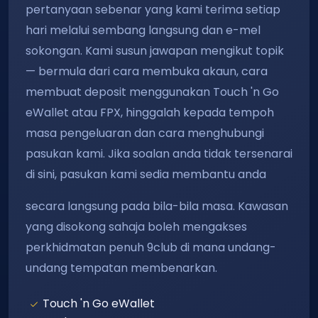
pertanyaan sebenar yang kami terima setiap
hari melalui sembang langsung dan e-mel
sokongan. Kami susun jawapan mengikut topik
— bermula dari cara membuka akaun, cara
membuat deposit menggunakan Touch 'n Go
eWallet atau FPX, hinggalah kepada tempoh
masa pengeluaran dan cara menghubungi
pasukan kami. Jika soalan anda tidak tersenarai
di sini, pasukan kami sedia membantu anda
secara langsung pada bila-bila masa. Kawasan
yang disokong sahaja boleh mengakses
perkhidmatan penuh 9club di mana undang-
undang tempatan membenarkan.
Touch 'n Go eWallet