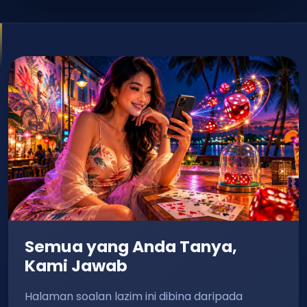
Semua yang Anda Tanya,
Kami Jawab
Halaman soalan lazim ini dibina daripada