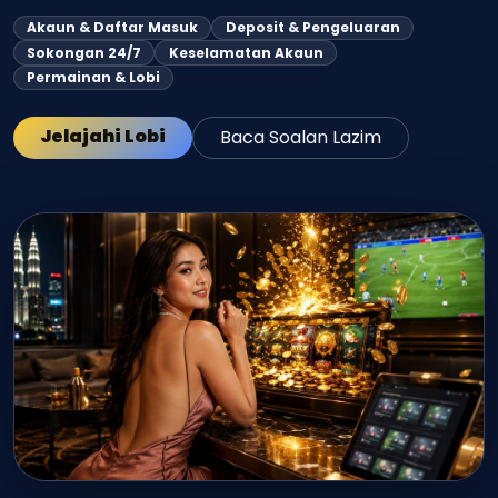
Akaun & Daftar Masuk
Deposit & Pengeluaran
Sokongan 24/7
Keselamatan Akaun
Permainan & Lobi
Jelajahi Lobi
Baca Soalan Lazim