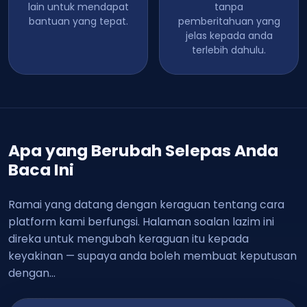
lain untuk mendapat
tanpa
bantuan yang tepat.
pemberitahuan yang
jelas kepada anda
terlebih dahulu.
Apa yang Berubah Selepas Anda
Baca Ini
Ramai yang datang dengan keraguan tentang cara
platform kami berfungsi. Halaman soalan lazim ini
direka untuk mengubah keraguan itu kepada
keyakinan — supaya anda boleh membuat keputusan
dengan…