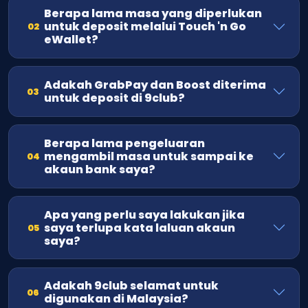
Berapa lama masa yang diperlukan
untuk deposit melalui Touch 'n Go
02
eWallet?
Adakah GrabPay dan Boost diterima
03
untuk deposit di 9club?
Berapa lama pengeluaran
mengambil masa untuk sampai ke
04
akaun bank saya?
Apa yang perlu saya lakukan jika
saya terlupa kata laluan akaun
05
saya?
Adakah 9club selamat untuk
06
digunakan di Malaysia?