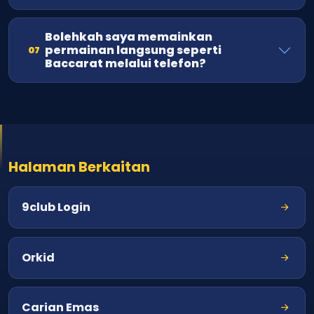
Bolehkah saya memainkan
permainan langsung seperti
07
Baccarat melalui telefon?
Halaman Berkaitan
9club Login
Orkid
Carian Emas